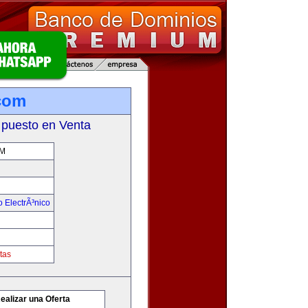
com
 puesto en Venta
M
 ElectrÃ³nico
tas
ealizar una Oferta