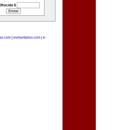
Ofrecido $
as.com
|
evoluntarios.com
|
e-