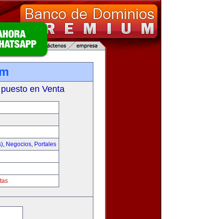
om
 puesto en Venta
s)
,
Negocios
,
Portales
tas