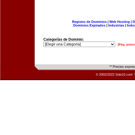
Registro de Dominios
|
Web Hosting
|
D
Dominios Expirados
|
Industrias
|
Indu
Categorías de Dominio:
[Pág. princi
** Precios expre
© 2002/2022 Solo10.com