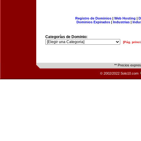
Registro de Dominios
|
Web Hosting
|
D
Dominios Expirados
|
Industrias
|
Indu
Categorías de Dominio:
[Pág. princi
** Precios expre
© 2002/2022 Solo10.com