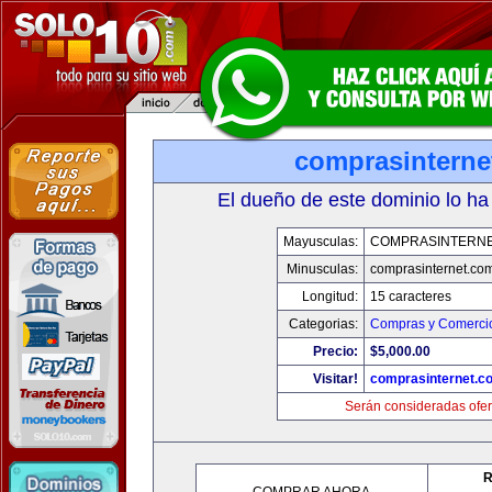
comprasinterne
El dueño de este dominio lo ha
Mayusculas:
COMPRASINTERNE
Minusculas:
comprasinternet.co
Longitud:
15 caracteres
Categorias:
Compras y Comercio
Precio:
$5,000.00
Visitar!
comprasinternet.c
Serán consideradas ofer
R