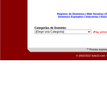
Registro de Dominios
|
Web Hosting
|
D
Dominios Expirados
|
Industrias
|
Indu
Categorías de Dominio:
[Pág. princi
** Precios expre
© 2002/2022 Solo10.com