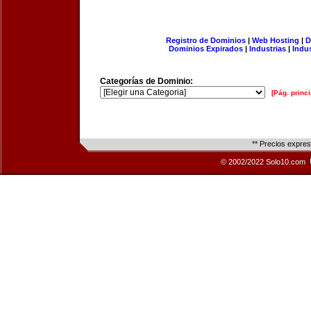
Registro de Dominios
|
Web Hosting
|
D
Dominios Expirados
|
Industrias
|
Indu
Categorías de Dominio:
[Pág. princi
** Precios expre
© 2002/2022 Solo10.com