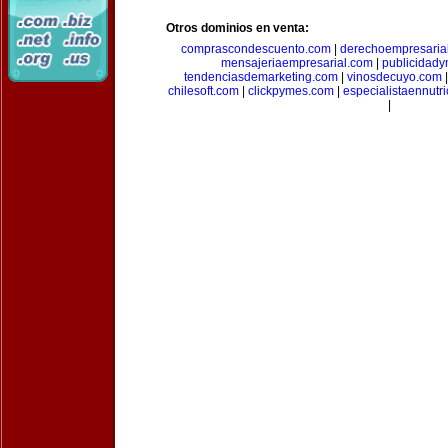
Otros dominios en venta:
comprascondescuento.com
|
derechoempresaria
mensajeriaempresarial.com
|
publicidad
tendenciasdemarketing.com
|
vinosdecuyo.com
chilesoft.com
|
clickpymes.com
|
especialistaennutr
|