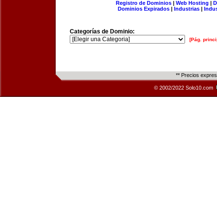
Registro de Dominios
|
Web Hosting
|
D
Dominios Expirados
|
Industrias
|
Indu
Categorías de Dominio:
[Pág. princi
** Precios expre
© 2002/2022 Solo10.com