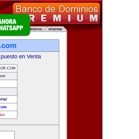
r.com
 puesto en Venta
DOR.COM
com
erta!
.com
tas