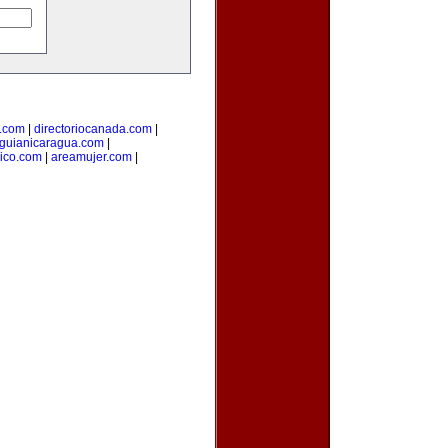
l.com
|
directoriocanada.com
|
guianicaragua.com
|
ico.com
|
areamujer.com
|