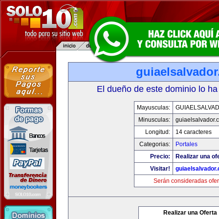
guiaelsalvado
El dueño de este dominio lo ha
Mayusculas:
GUIAELSALVA
Minusculas:
guiaelsalvador.
Longitud:
14 caracteres
Categorias:
Portales
Precio:
Realizar una of
Visitar!
guiaelsalvador
Serán consideradas ofer
Realizar una Oferta