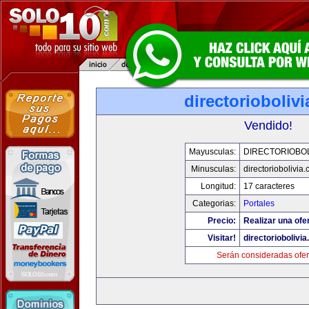
directorioboliv
Vendido!
Mayusculas:
DIRECTORIOBOL
Minusculas:
directoriobolivia
Longitud:
17 caracteres
Categorias:
Portales
Precio:
Realizar una ofer
Visitar!
directoriobolivi
Serán consideradas ofer