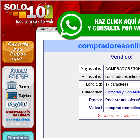
compradoresonl
Vendido!
Mayusculas:
COMPRADORESON
Minusculas:
compradoresonline
Longitud:
17 caracteres
Categorias:
Compras y Comercio
Precio:
Realizar una oferta
Visitar!
compradoresonlin
Serán consideradas ofer