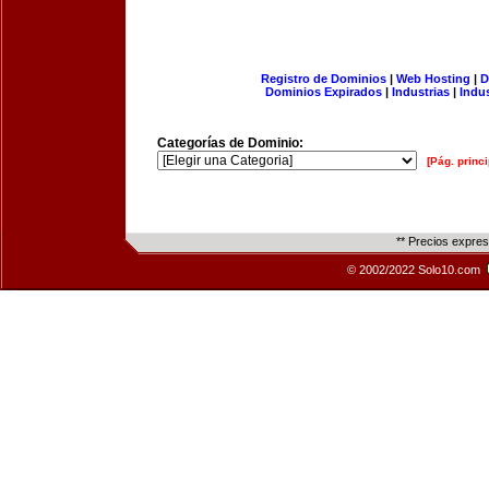
Registro de Dominios
|
Web Hosting
|
D
Dominios Expirados
|
Industrias
|
Indu
Categorías de Dominio:
[Pág. princi
** Precios expre
© 2002/2022 Solo10.com